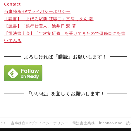
Contact
当事務所HPプライバシーポリシー
【読書】「まほろ駅前 狂騒曲」三浦しをん 著
【読書】「銀行仕置人」池井戸 潤 著
【司法書士会】「年次制研修」を受けてきたので研修ログを書
いてみる
よろしければ「購読」お願いします！
「いいね」を宜しくお願いします！
ﾁﾗ！
当事務所HPプライバシーポリシー
司法書士業務
iPhone&Mac
読