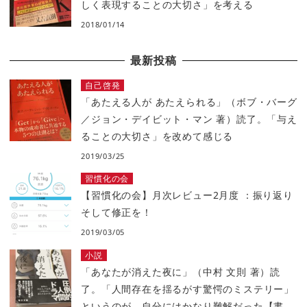
しく表現することの大切さ」を考える
2018/01/14
最新投稿
自己啓発
「あたえる人が あたえられる」（ボブ・バーグ
／ジョン・デイビット・マン 著）読了。「与え
ることの大切さ」を改めて感じる
2019/03/25
習慣化の会
【習慣化の会】月次レビュー2月度 ：振り返り
そして修正を！
2019/03/05
小説
「あなたが消えた夜に」（中村 文則 著）読
了。「人間存在を揺るがす驚愕のミステリー」
というのが、自分にはかなり難解だった【書