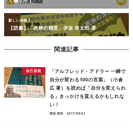
て修正を！
新しい投稿
【読書】「死神の精度」伊坂 幸太郎 著
関連記事
「アルフレッド・アドラー 一瞬で
自己啓発
自分が変わる100の言葉」（小倉
広 著）を読めば「自分を変えられ
る」きっかけを貰えるかもしれな
い！
岡田 英司
2017/09/21