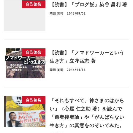
【読書】「ブログ飯」染谷 昌利 著
自己啓発
岡田 英司
2013/09/02
【読書】「ノマドワーカーという
自己啓発
生き方」立花岳志 著
岡田 英司
2014/11/16
「それもすべて、神さまのはから
自己啓発
い」（心屋 仁之助 著）を読んで
「前者後者論」や「がんばらない
生き方」の真意をのぞいてみた。