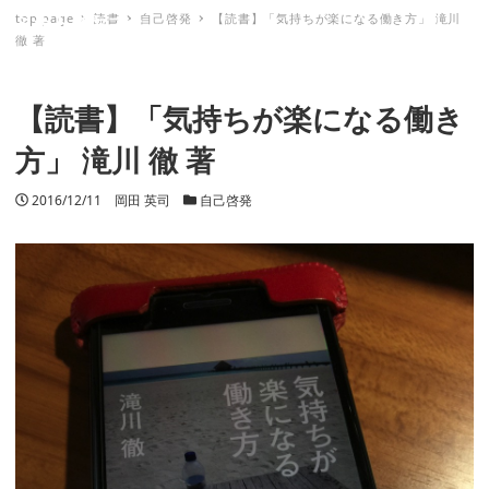
top page
読書
自己啓発
【読書】「気持ちが楽になる働き方」 滝川
ミナトノキズナ
徹 著
【読書】「気持ちが楽になる働き
方」 滝川 徹 著
投稿日
2016/12/11
著者
岡田 英司
カテゴリー
自己啓発