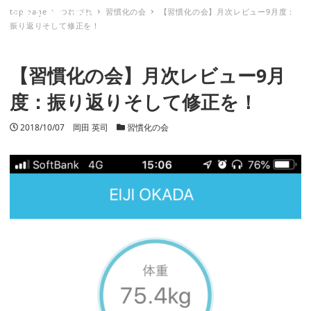
top page
つれづれ
習慣化の会
【習慣化の会】月次レビュー9月度：
ミナトノキズナ
振り返りそして修正を！
【習慣化の会】月次レビュー9月
度：振り返りそして修正を！
投稿日
2018/10/07
著者
岡田 英司
カテゴリー
習慣化の会