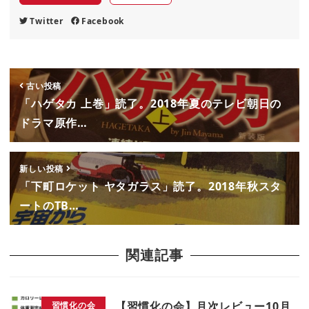
Twitter
Facebook
古い投稿
「ハゲタカ 上巻」読了。2018年夏のテレビ朝日の
ドラマ原作…
新しい投稿
「下町ロケット ヤタガラス」読了。2018年秋スタ
ートのTB…
関連記事
【習慣化の会】月次レビュー10月
習慣化の会