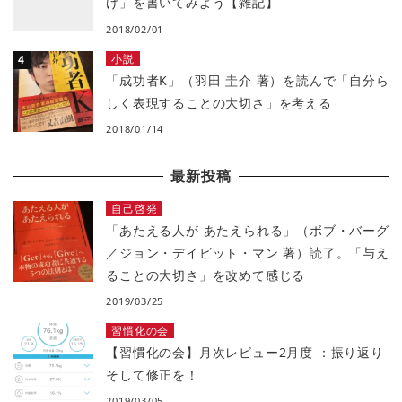
け」を書いてみよう【雑記】
2018/02/01
小説
「成功者K」（羽田 圭介 著）を読んで「自分ら
しく表現することの大切さ」を考える
2018/01/14
最新投稿
自己啓発
「あたえる人が あたえられる」（ボブ・バーグ
／ジョン・デイビット・マン 著）読了。「与え
ることの大切さ」を改めて感じる
2019/03/25
習慣化の会
【習慣化の会】月次レビュー2月度 ：振り返り
そして修正を！
2019/03/05