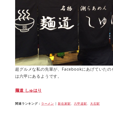
超グルメな私の先輩が、Facebookにあげてい
は六甲にあるようです。
麺道 しゅはり
関連ランキング：
ラーメン
|
新在家駅
、
六甲道駅
、
大石駅