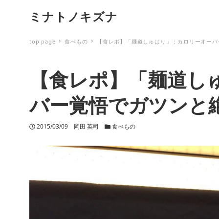
ミナトノキズナ
top page
食べもの
【食レポ】「麺道しゅはり」：カロリーオーバ
【食レポ】「麺道し
バー覚悟でガツンと
投稿日
2015/03/09
著者
岡田 英司
カテゴリー
食べもの