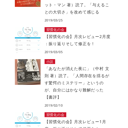
ット・マン 著）読了。「与えるこ
との大切さ」を改めて感じる
2019/03/25
習慣化の会
【習慣化の会】月次レビュー2月度
：振り返りそして修正を！
2019/03/05
小説
「あなたが消えた夜に」（中村 文
則 著）読了。「人間存在を揺るが
す驚愕のミステリー」というの
が、自分にはかなり難解だった
【書評】
2019/02/10
習慣化の会
【習慣化の会】月次レビュー1月