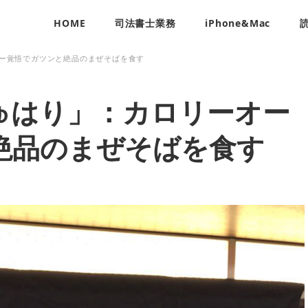
HOME
司法書士業務
iPhone&Mac
ー覚悟でガツンと絶品のまぜそばを食す
ゅはり」：カロリーオー
絶品のまぜそばを食す