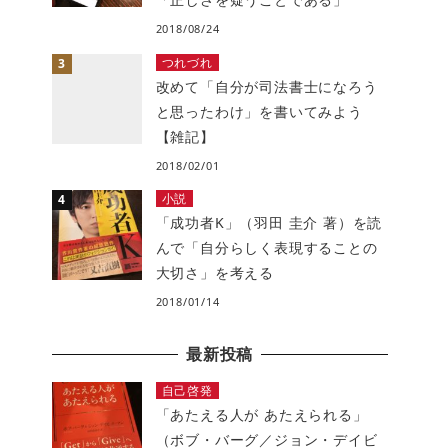
2018/08/24
つれづれ
改めて「自分が司法書士になろう
と思ったわけ」を書いてみよう
【雑記】
2018/02/01
小説
「成功者K」（羽田 圭介 著）を読
んで「自分らしく表現することの
大切さ」を考える
2018/01/14
最新投稿
自己啓発
「あたえる人が あたえられる」
（ボブ・バーグ／ジョン・デイビ