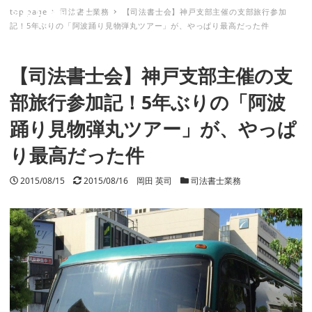
top page
司法書士業務
【司法書士会】神戸支部主催の支部旅行参加
ミナトノキズナ
記！5年ぶりの「阿波踊り見物弾丸ツアー」が、やっぱり最高だった件
【司法書士会】神戸支部主催の支
部旅行参加記！5年ぶりの「阿波
踊り見物弾丸ツアー」が、やっぱ
り最高だった件
投稿日
2015/08/15
更新日
2015/08/16
著者
岡田 英司
カテゴリー
司法書士業務