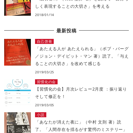
しく表現することの大切さ」を考える
2018/01/14
最新投稿
自己啓発
「あたえる人が あたえられる」（ボブ・バーグ
／ジョン・デイビット・マン 著）読了。「与え
ることの大切さ」を改めて感じる
2019/03/25
習慣化の会
【習慣化の会】月次レビュー2月度 ：振り返り
そして修正を！
2019/03/05
小説
「あなたが消えた夜に」（中村 文則 著）読
了。「人間存在を揺るがす驚愕のミステリー」