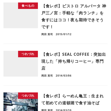
【食レポ】ビストロ アルバータ 神
食べもの
戸三ノ宮：手軽な「肉ランチ」を
食すにはココ！夜も期待できそう
です！
岡田 英司
2015/01/12
【食レポ】SEAL COFFEE：突如出
つれづれ
現した「持ち帰りコーヒー」専門
店
岡田 英司
2014/03/06
【食レポ】らーめん亀王：生まれ
つれづれ
て初めての道頓堀で食す油そば
岡田 英司
2014/03/10