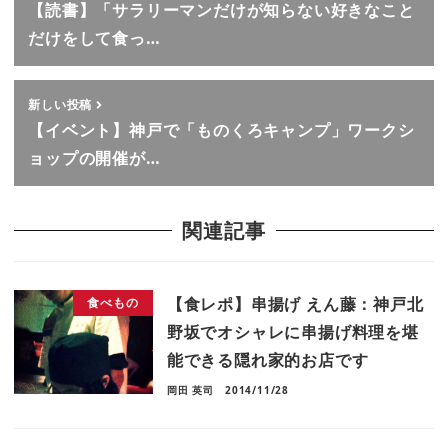
【読書】「サラリーマンだけが知らない好きなこと
だけをして食っ…
新しい投稿
【イベント】神戸で「ものくろキャンプ」ワークシ
ョップの開催が…
関連記事
【食レポ】串揚げ えん藤：神戸北
食べもの
野坂でオシャレに串揚げ料理を堪
能できる隠れ家的お店です
岡田 英司
2014/11/28