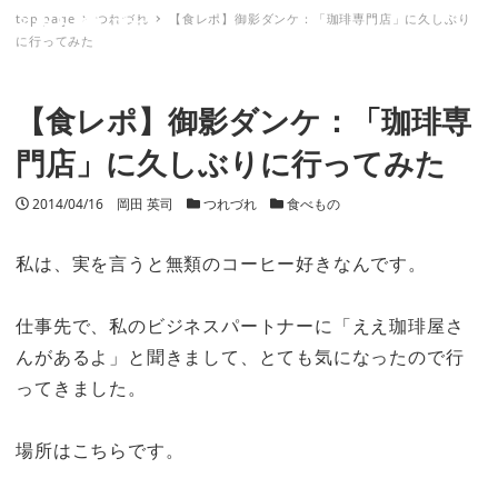
top page
つれづれ
【食レポ】御影ダンケ：「珈琲専門店」に久しぶり
ミナトノキズナ
に行ってみた
【食レポ】御影ダンケ：「珈琲専
門店」に久しぶりに行ってみた
投稿日
2014/04/16
著者
岡田 英司
カテゴリー
つれづれ
カテゴリー
食べもの
私は、実を言うと無類のコーヒー好きなんです。
仕事先で、私のビジネスパートナーに「ええ珈琲屋さ
んがあるよ」と聞きまして、とても気になったので行
ってきました。
場所はこちらです。