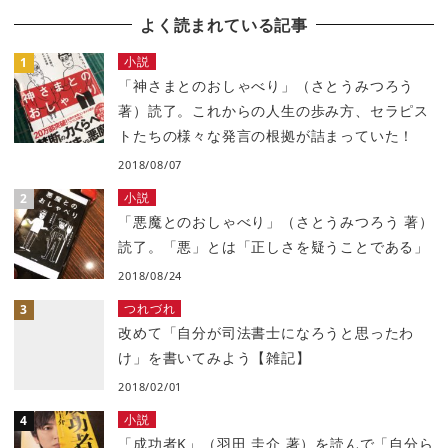
よく読まれている記事
小説
「神さまとのおしゃべり」（さとうみつろう
著）読了。これからの人生の歩み方、セラピス
トたちの様々な発言の根拠が詰まっていた！
2018/08/07
小説
「悪魔とのおしゃべり」（さとうみつろう 著）
読了。「悪」とは「正しさを疑うことである」
2018/08/24
つれづれ
改めて「自分が司法書士になろうと思ったわ
け」を書いてみよう【雑記】
2018/02/01
小説
「成功者K」（羽田 圭介 著）を読んで「自分ら