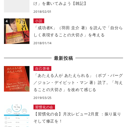
け」を書いてみよう【雑記】
2018/02/01
小説
「成功者K」（羽田 圭介 著）を読んで「自分ら
しく表現することの大切さ」を考える
2018/01/14
最新投稿
自己啓発
「あたえる人が あたえられる」（ボブ・バーグ
／ジョン・デイビット・マン 著）読了。「与え
ることの大切さ」を改めて感じる
2019/03/25
習慣化の会
【習慣化の会】月次レビュー2月度 ：振り返り
そして修正を！