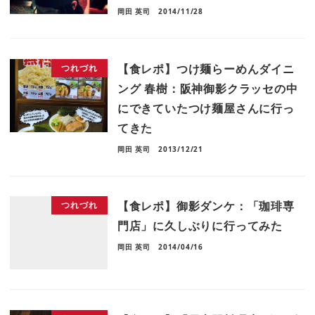
岡田 英司
2014/11/28
【食レポ】つけ麺らーめんダイニ
つれづれ
ング 春樹：阪神御影クラッセの中
にできていたつけ麺屋さんに行っ
てきた
岡田 英司
2013/12/21
【食レポ】御影ダンケ：「珈琲専
つれづれ
門店」に久しぶりに行ってみた
岡田 英司
2014/04/16