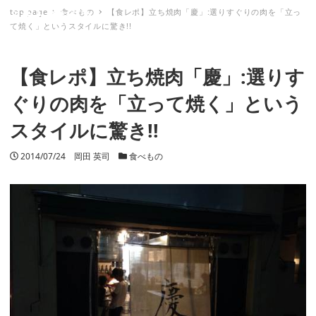
top page
食べもの
【食レポ】立ち焼肉「慶」:選りすぐりの肉を「立っ
ミナトノキズナ
て焼く」というスタイルに驚き!!
【食レポ】立ち焼肉「慶」:選りす
ぐりの肉を「立って焼く」という
スタイルに驚き!!
投稿日
2014/07/24
著者
岡田 英司
カテゴリー
食べもの