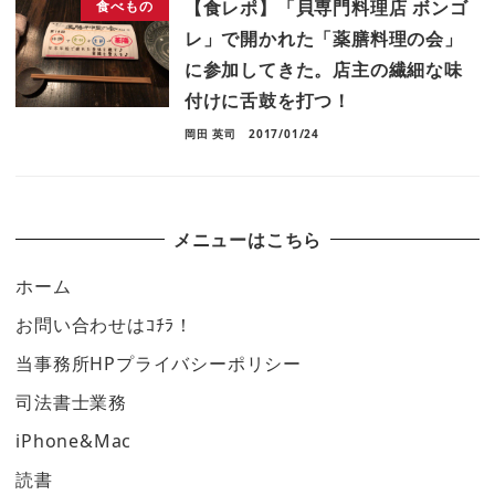
【食レポ】「貝専門料理店 ボンゴ
食べもの
レ」で開かれた「薬膳料理の会」
に参加してきた。店主の繊細な味
付けに舌鼓を打つ！
岡田 英司
2017/01/24
メニューはこちら
ホーム
お問い合わせはｺﾁﾗ！
当事務所HPプライバシーポリシー
司法書士業務
iPhone&Mac
読書