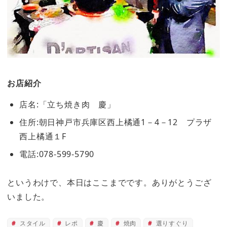
お店紹介
店名:「立ち焼き肉 慶」
住所:朝日神戸市兵庫区西上橘通1－4－12 プラザ
西上橘通１F
電話:078-599-5790
というわけで、本日はここまでです。ありがとうござ
いました。
スタイル
レポ
慶
焼肉
選りすぐり