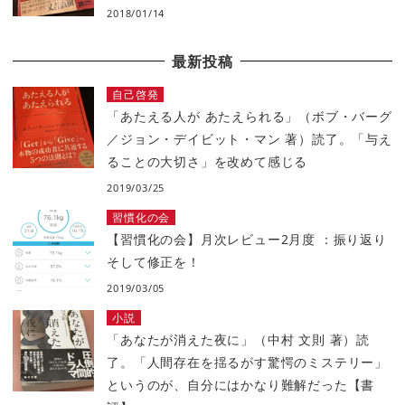
2018/01/14
最新投稿
自己啓発
「あたえる人が あたえられる」（ボブ・バーグ
／ジョン・デイビット・マン 著）読了。「与え
ることの大切さ」を改めて感じる
2019/03/25
習慣化の会
【習慣化の会】月次レビュー2月度 ：振り返り
そして修正を！
2019/03/05
小説
「あなたが消えた夜に」（中村 文則 著）読
了。「人間存在を揺るがす驚愕のミステリー」
というのが、自分にはかなり難解だった【書