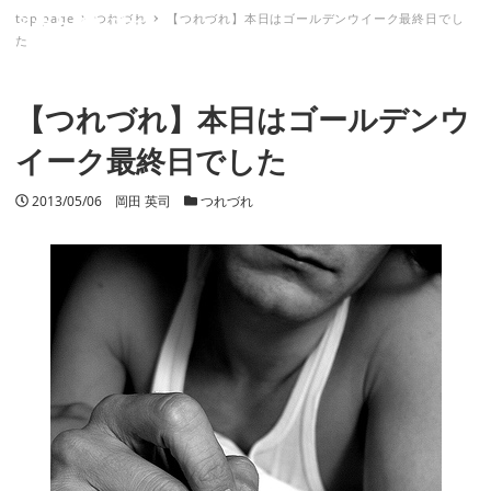
top page
つれづれ
【つれづれ】本日はゴールデンウイーク最終日でし
ミナトノキズナ
た
【つれづれ】本日はゴールデンウ
イーク最終日でした
投稿日
2013/05/06
著者
岡田 英司
カテゴリー
つれづれ