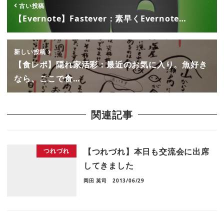
古い投稿
【Evernote】Fastever：素早くEvernote…
新しい投稿
【食レポ】隠れ家活彩：最近のお気に入り。魚好き
なら、ここで食…
関連記事
【つれづれ】本日も交流会に出席
つれづれ
してきました
岡田 英司
2013/06/29