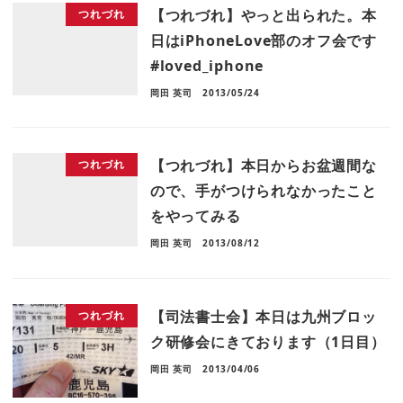
【つれづれ】やっと出られた。本
つれづれ
日はiPhoneLove部のオフ会です
#loved_iphone
岡田 英司
2013/05/24
【つれづれ】本日からお盆週間な
つれづれ
ので、手がつけられなかったこと
をやってみる
岡田 英司
2013/08/12
【司法書士会】本日は九州ブロッ
つれづれ
ク研修会にきております（1日目）
岡田 英司
2013/04/06