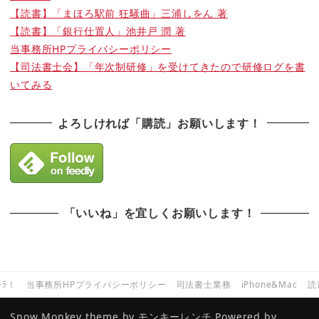
【読書】「まほろ駅前 狂騒曲」三浦しをん 著
【読書】「銀行仕置人」池井戸 潤 著
当事務所HPプライバシーポリシー
【司法書士会】「年次制研修」を受けてきたので研修ログを書
いてみる
よろしければ「購読」お願いします！
「いいね」を宜しくお願いします！
ﾁﾗ！
当事務所HPプライバシーポリシー
司法書士業務
iPhone&Mac
読
Snow Monkey theme by
モンキーレンチ
Powered by