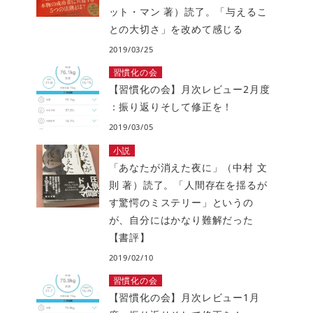
ット・マン 著）読了。「与えるこ
との大切さ」を改めて感じる
2019/03/25
習慣化の会
【習慣化の会】月次レビュー2月度
：振り返りそして修正を！
2019/03/05
小説
「あなたが消えた夜に」（中村 文
則 著）読了。「人間存在を揺るが
す驚愕のミステリー」というの
が、自分にはかなり難解だった
【書評】
2019/02/10
習慣化の会
【習慣化の会】月次レビュー1月