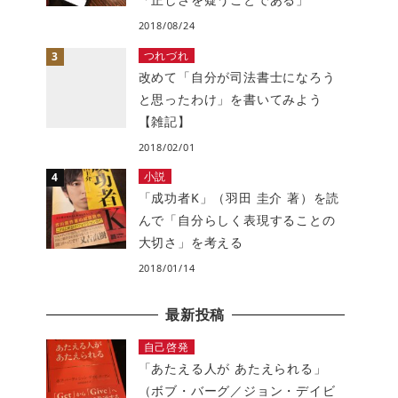
2018/08/24
つれづれ
改めて「自分が司法書士になろう
と思ったわけ」を書いてみよう
【雑記】
2018/02/01
小説
「成功者K」（羽田 圭介 著）を読
んで「自分らしく表現することの
大切さ」を考える
2018/01/14
最新投稿
自己啓発
「あたえる人が あたえられる」
（ボブ・バーグ／ジョン・デイビ