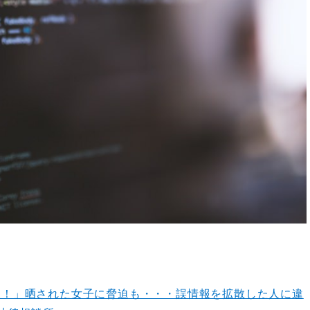
人！」晒された女子に脅迫も・・・誤情報を拡散した人に違