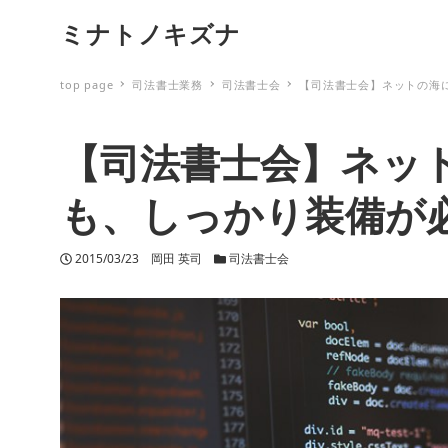
ミナトノキズナ
top page
司法書士業務
司法書士会
【司法書士会】ネットの海
【司法書士会】ネッ
も、しっかり装備が
投稿日
2015/03/23
著者
岡田 英司
カテゴリー
司法書士会