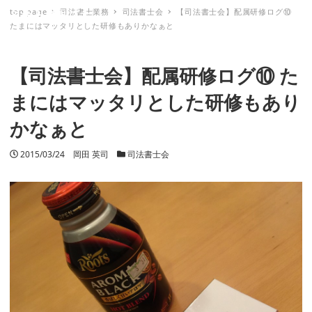
top page
司法書士業務
司法書士会
【司法書士会】配属研修ログ⑩
ミナトノキズナ
たまにはマッタリとした研修もありかなぁと
【司法書士会】配属研修ログ⑩ た
まにはマッタリとした研修もあり
かなぁと
投稿日
2015/03/24
著者
岡田 英司
カテゴリー
司法書士会