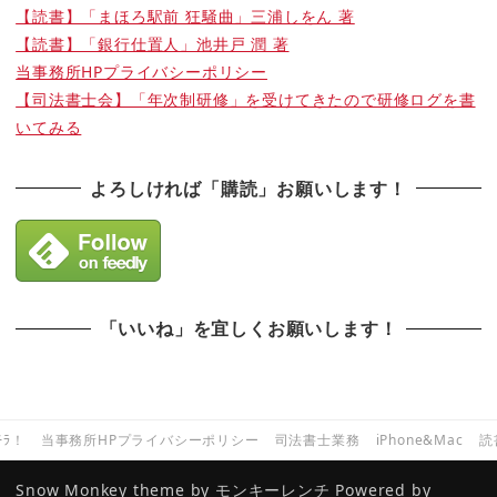
【読書】「まほろ駅前 狂騒曲」三浦しをん 著
【読書】「銀行仕置人」池井戸 潤 著
当事務所HPプライバシーポリシー
【司法書士会】「年次制研修」を受けてきたので研修ログを書
いてみる
よろしければ「購読」お願いします！
「いいね」を宜しくお願いします！
ﾁﾗ！
当事務所HPプライバシーポリシー
司法書士業務
iPhone&Mac
読
Snow Monkey theme by
モンキーレンチ
Powered by