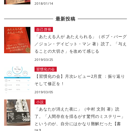
2018/01/14
最新投稿
自己啓発
「あたえる人が あたえられる」（ボブ・バーグ
／ジョン・デイビット・マン 著）読了。「与え
ることの大切さ」を改めて感じる
2019/03/25
習慣化の会
【習慣化の会】月次レビュー2月度 ：振り返り
そして修正を！
2019/03/05
小説
「あなたが消えた夜に」（中村 文則 著）読
了。「人間存在を揺るがす驚愕のミステリー」
というのが、自分にはかなり難解だった【書
評】