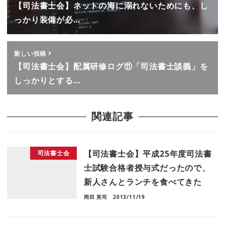
【司法書士会】ネットの海に溺れないためにも、し
っかり装備が必…
新しい投稿
【司法書士会】配属研修ログ⑪「司法書士談義」を
しっかりとする…
関連記事
【司法書士会】平成25年度司法書
司法書士会
士試験合格者授与式だったので、
新人さんとランチを食べてきた
岡田 英司
2013/11/19