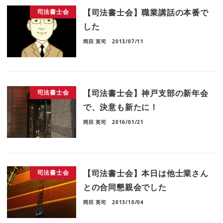
【司法書士会】職業講話の本番で
司法書士会
した
岡田 英司
2013/07/11
【司法書士会】神戸支部の新年会
司法書士会
で、決意も新たに！
岡田 英司
2016/01/21
【司法書士会】本日は他士業さん
司法書士会
との合同懇親会でした
岡田 英司
2013/10/04