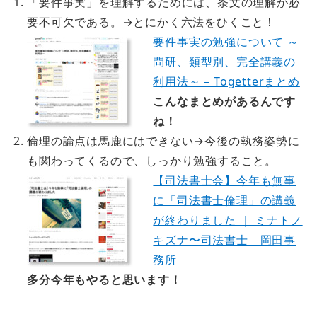
「要件事実」を理解するためには、条文の理解が必
要不可欠である。→とにかく六法をひくこと！
要件事実の勉強について ～
問研、類型別、完全講義の
利用法～ – Togetterまとめ
こんなまとめがあるんです
ね！
倫理の論点は馬鹿にはできない
→今後の執務姿勢に
も関わってくるので、しっかり勉強すること。
【司法書士会】今年も無事
に「司法書士倫理」の講義
が終わりました ｜ ミナトノ
キズナ〜司法書士 岡田事
務所
多分今年もやると思います！