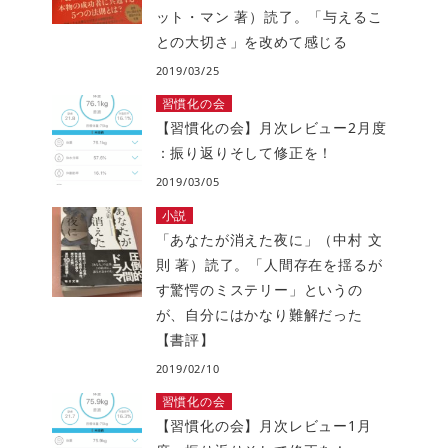
ット・マン 著）読了。「与えるこ
との大切さ」を改めて感じる
2019/03/25
習慣化の会
【習慣化の会】月次レビュー2月度
：振り返りそして修正を！
2019/03/05
小説
「あなたが消えた夜に」（中村 文
則 著）読了。「人間存在を揺るが
す驚愕のミステリー」というの
が、自分にはかなり難解だった
【書評】
2019/02/10
習慣化の会
【習慣化の会】月次レビュー1月