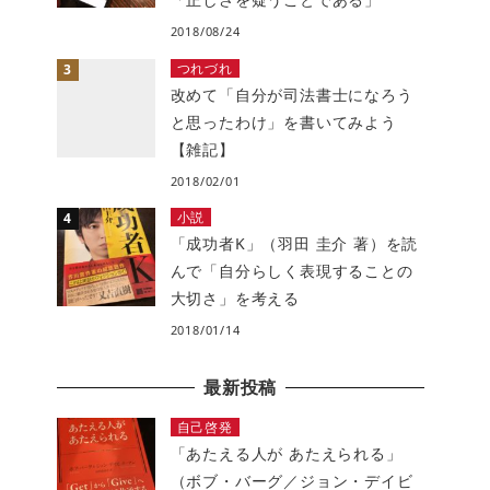
2018/08/24
つれづれ
改めて「自分が司法書士になろう
と思ったわけ」を書いてみよう
【雑記】
2018/02/01
小説
「成功者K」（羽田 圭介 著）を読
んで「自分らしく表現することの
大切さ」を考える
2018/01/14
最新投稿
自己啓発
「あたえる人が あたえられる」
（ボブ・バーグ／ジョン・デイビ