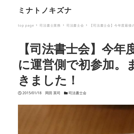
ミナトノキズナ
top page
司法書士業務
司法書士会
【司法書士会】今年度最後
【司法書士会】今年
に運営側で初参加。
きました！
投稿日
2015/01/18
著者
岡田 英司
カテゴリー
司法書士会