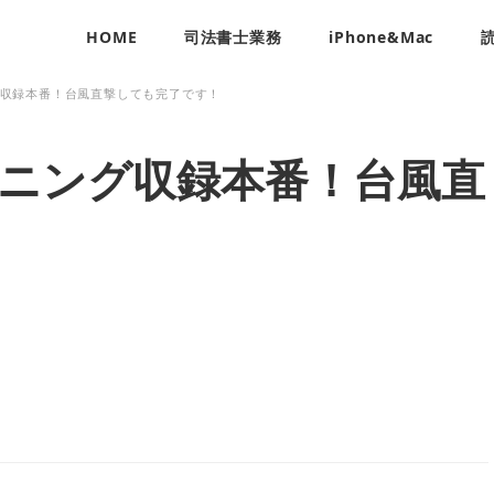
HOME
司法書士業務
iPhone&Mac
グ収録本番！台風直撃しても完了です！
ーニング収録本番！台風直