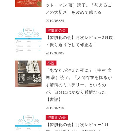
ット・マン 著）読了。「与えるこ
との大切さ」を改めて感じる
2019/03/25
習慣化の会
【習慣化の会】月次レビュー2月度
：振り返りそして修正を！
2019/03/05
小説
「あなたが消えた夜に」（中村 文
則 著）読了。「人間存在を揺るが
す驚愕のミステリー」というの
が、自分にはかなり難解だった
【書評】
2019/02/10
習慣化の会
【習慣化の会】月次レビュー1月