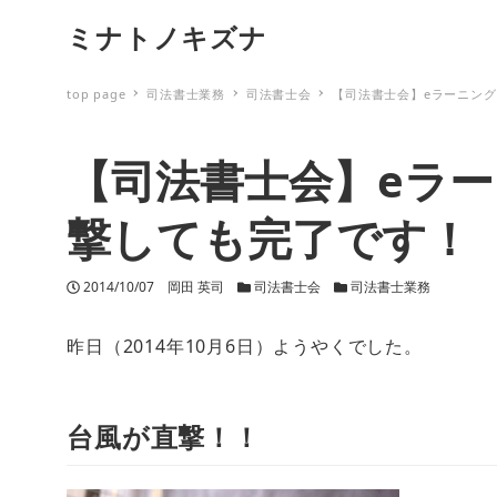
ミナトノキズナ
top page
司法書士業務
司法書士会
【司法書士会】eラーニン
【司法書士会】eラ
撃しても完了です！
投稿日
2014/10/07
著者
岡田 英司
カテゴリー
司法書士会
カテゴリー
司法書士業務
昨日（2014年10月6日）ようやくでした。
台風が直撃！！