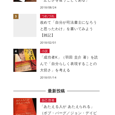
2018/08/24
つれづれ
改めて「自分が司法書士になろう
と思ったわけ」を書いてみよう
【雑記】
2018/02/01
小説
「成功者K」（羽田 圭介 著）を読
んで「自分らしく表現することの
大切さ」を考える
2018/01/14
最新投稿
自己啓発
「あたえる人が あたえられる」
（ボブ・バーグ／ジョン・デイビ