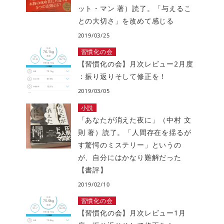
ット・マン 著）読了。「与えるこ
との大切さ」を改めて感じる
2019/03/25
習慣化の会
【習慣化の会】月次レビュー2月度
：振り返りそして修正を！
2019/03/05
小説
「あなたが消えた夜に」（中村 文
則 著）読了。「人間存在を揺るが
す驚愕のミステリー」というの
が、自分にはかなり難解だった
【書評】
2019/02/10
習慣化の会
【習慣化の会】月次レビュー1月