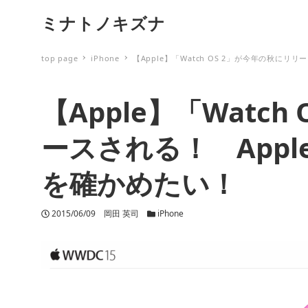
ミナトノキズナ
top page
iPhone
【Apple】「Watch OS 2」が今年の秋にリ
【Apple】「Watc
ースされる！ Appl
を確かめたい！
投稿日
2015/06/09
著者
岡田 英司
カテゴリー
iPhone