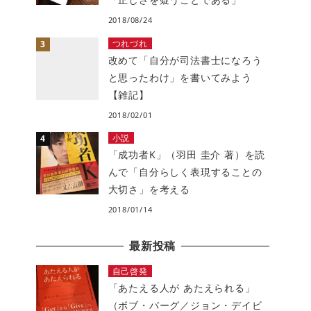
2018/08/24
つれづれ
改めて「自分が司法書士になろう
と思ったわけ」を書いてみよう
【雑記】
2018/02/01
小説
「成功者K」（羽田 圭介 著）を読
んで「自分らしく表現することの
大切さ」を考える
2018/01/14
最新投稿
自己啓発
「あたえる人が あたえられる」
（ボブ・バーグ／ジョン・デイビ