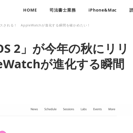
HOME
司法書士業務
iPhone&Mac
リースされる！ AppleWatchが進化する瞬間を確かめたい！
h OS 2」が今年の秋にリリ
eWatchが進化する瞬間