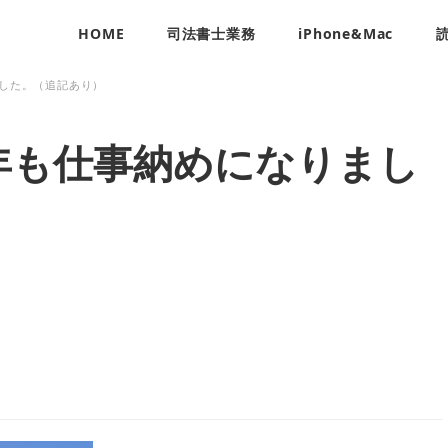
HOME
司法書士業務
iPhone&Mac
した。（追記あり）
年も仕事納めになりまし