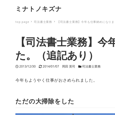
ミナトノキズナ
top page
司法書士業務
【司法書士業務】今年も仕事納めになりま
【司法書士業務】今
た。（追記あり）
投稿日
2013/12/30
更新日
2014/01/07
著者
岡田 英司
カテゴリー
司法書士業務
今年もようやく仕事がおさめられました。
ただの大掃除をした