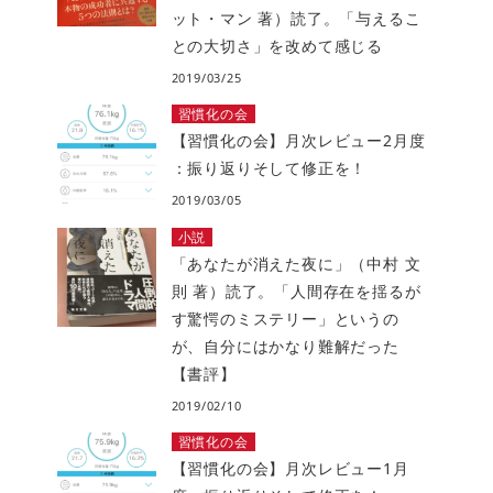
ット・マン 著）読了。「与えるこ
との大切さ」を改めて感じる
2019/03/25
習慣化の会
【習慣化の会】月次レビュー2月度
：振り返りそして修正を！
2019/03/05
小説
「あなたが消えた夜に」（中村 文
則 著）読了。「人間存在を揺るが
す驚愕のミステリー」というの
が、自分にはかなり難解だった
【書評】
2019/02/10
習慣化の会
【習慣化の会】月次レビュー1月