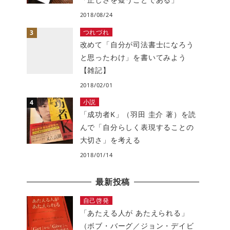
2018/08/24
つれづれ
改めて「自分が司法書士になろう
と思ったわけ」を書いてみよう
【雑記】
2018/02/01
小説
「成功者K」（羽田 圭介 著）を読
んで「自分らしく表現することの
大切さ」を考える
2018/01/14
最新投稿
自己啓発
「あたえる人が あたえられる」
（ボブ・バーグ／ジョン・デイビ