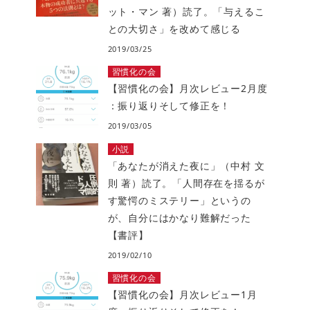
ット・マン 著）読了。「与えるこ
との大切さ」を改めて感じる
2019/03/25
習慣化の会
【習慣化の会】月次レビュー2月度
：振り返りそして修正を！
2019/03/05
小説
「あなたが消えた夜に」（中村 文
則 著）読了。「人間存在を揺るが
す驚愕のミステリー」というの
が、自分にはかなり難解だった
【書評】
2019/02/10
習慣化の会
【習慣化の会】月次レビュー1月