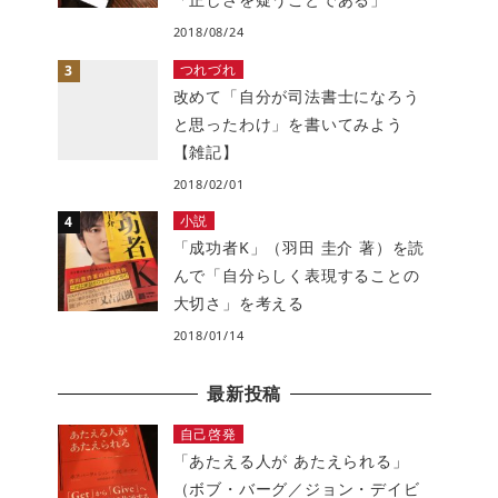
2018/08/24
つれづれ
改めて「自分が司法書士になろう
と思ったわけ」を書いてみよう
【雑記】
2018/02/01
小説
「成功者K」（羽田 圭介 著）を読
んで「自分らしく表現することの
大切さ」を考える
2018/01/14
最新投稿
自己啓発
「あたえる人が あたえられる」
（ボブ・バーグ／ジョン・デイビ