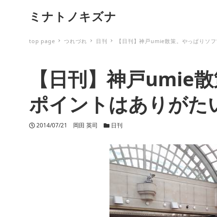
ミナトノキズナ
top page
つれづれ
日刊
【日刊】神戸umie散策。やっぱりソ
【日刊】神戸umie
ポイントはありがた
投稿日
2014/07/21
著者
岡田 英司
カテゴリー
日刊