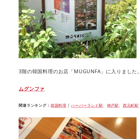
3階の韓国料理のお店「MUGUNFA」に入りました
ムグンファ
関連ランキング：
韓国料理
|
ハーバーランド駅
、
神戸駅
、
西元町駅