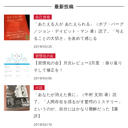
最新投稿
自己啓発
「あたえる人が あたえられる」（ボブ・バーグ
／ジョン・デイビット・マン 著）読了。「与え
ることの大切さ」を改めて感じる
2019/03/25
習慣化の会
【習慣化の会】月次レビュー2月度 ：振り返り
そして修正を！
2019/03/05
小説
「あなたが消えた夜に」（中村 文則 著）読
了。「人間存在を揺るがす驚愕のミステリー」
というのが、自分にはかなり難解だった【書
評】
2019/02/10