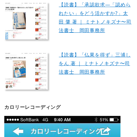
【読書】「承認欲求―「認めら
れたい」をどう活かすか?」太
田 肇 著 ｜ ミナトノキズナ〜司
法書士 岡田事務所
【読書】「仏果を得ず」三浦し
をん 著 ｜ ミナトノキズナ〜司
法書士 岡田事務所
カロリーレコーディング