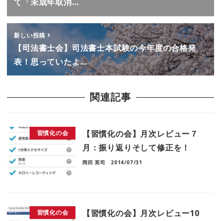
て「未成年取消…
新しい投稿
【司法書士会】司法書士本試験の今年度の合格発
表！思っていたよ…
関連記事
【習慣化の会】月次レビュー７
習慣化の会
月：振り返りそして修正を！
岡田 英司
2014/07/31
【習慣化の会】月次レビュー10
習慣化の会