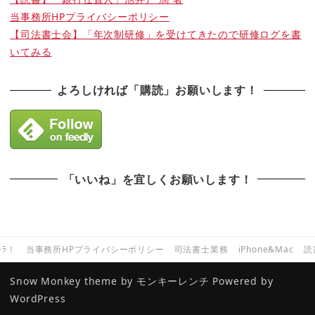
当事務所HPプライバシーポリシー
【司法書士会】「年次制研修」を受けてきたので研修ログを書
いてみる
よろしければ「購読」お願いします！
「いいね」を宜しくお願いします！
ﾁﾗ！
当事務所HPプライバシーポリシー
司法書士業務
iPhone&Mac
読
Snow Monkey theme by
モンキーレンチ
Powered by
WordPress