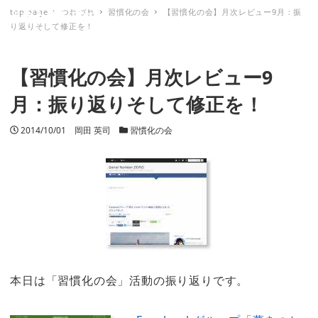
top page
つれづれ
習慣化の会
【習慣化の会】月次レビュー9月：振
ミナトノキズナ
り返りそして修正を！
【習慣化の会】月次レビュー9
月：振り返りそして修正を！
投稿日
2014/10/01
著者
岡田 英司
カテゴリー
習慣化の会
本日は「習慣化の会」活動の振り返りです。