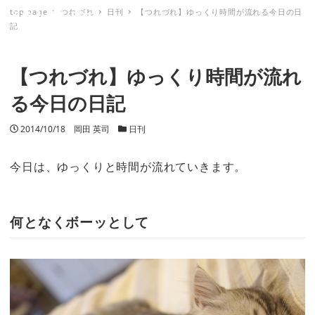
top page
つれづれ
日刊
【つれづれ】ゆっくり時間が流れる今日の日
ミナトノキズナ
記
【つれづれ】ゆっくり時間が流れ
る今日の日記
投稿日
2014/10/18
著者
岡田 英司
カテゴリー
日刊
今日は、ゆっくりと時間が流れていきます。
何となくボーッとして