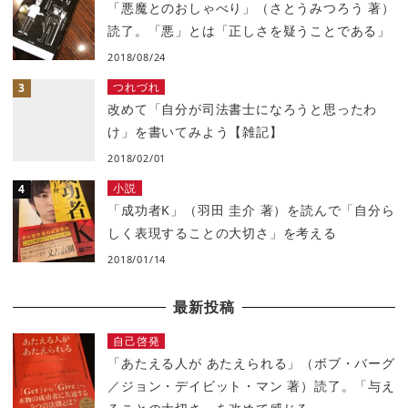
「悪魔とのおしゃべり」（さとうみつろう 著）
読了。「悪」とは「正しさを疑うことである」
2018/08/24
つれづれ
改めて「自分が司法書士になろうと思ったわ
け」を書いてみよう【雑記】
2018/02/01
小説
「成功者K」（羽田 圭介 著）を読んで「自分ら
しく表現することの大切さ」を考える
2018/01/14
最新投稿
自己啓発
「あたえる人が あたえられる」（ボブ・バーグ
／ジョン・デイビット・マン 著）読了。「与え