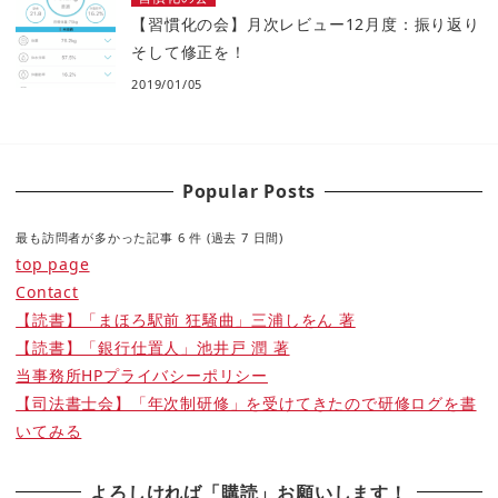
【習慣化の会】月次レビュー12月度：振り返り
そして修正を！
2019/01/05
Popular Posts
最も訪問者が多かった記事 6 件 (過去 7 日間)
top page
Contact
【読書】「まほろ駅前 狂騒曲」三浦しをん 著
【読書】「銀行仕置人」池井戸 潤 著
当事務所HPプライバシーポリシー
【司法書士会】「年次制研修」を受けてきたので研修ログを書
いてみる
よろしければ「購読」お願いします！