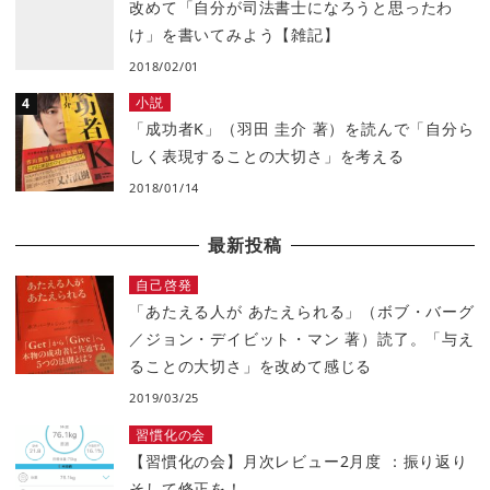
改めて「自分が司法書士になろうと思ったわ
け」を書いてみよう【雑記】
2018/02/01
小説
「成功者K」（羽田 圭介 著）を読んで「自分ら
しく表現することの大切さ」を考える
2018/01/14
最新投稿
自己啓発
「あたえる人が あたえられる」（ボブ・バーグ
／ジョン・デイビット・マン 著）読了。「与え
ることの大切さ」を改めて感じる
2019/03/25
習慣化の会
【習慣化の会】月次レビュー2月度 ：振り返り
そして修正を！