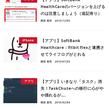
HealthCareのバージョンを上げる
のは注意しましょう（追記有り）
岡田 英司
2013/12/05
【アプリ】SoftBank
iPhone
Healthcare：fitbit flexと連携さ
せてライフログがとれる
岡田 英司
2013/07/25
【アプリ】いきなり「タスク」消
アプリ
失！TaskChuteへの移行に心がや
や揺れるが….
岡田 英司
2015/02/04