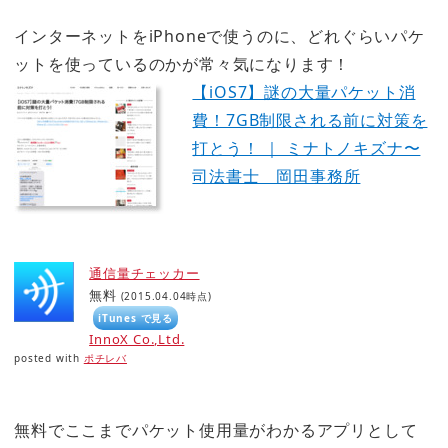
インターネットをiPhoneで使うのに、どれぐらいパケ
ットを使っているのかが常々気になります！
【iOS7】謎の大量パケット消
費！7GB制限される前に対策を
打とう！ ｜ ミナトノキズナ〜
司法書士 岡田事務所
通信量チェッカー
無料
(2015.04.04時点)
iTunes で見る
InnoX Co.,Ltd.
posted with
ポチレバ
無料でここまでパケット使用量がわかるアプリとして