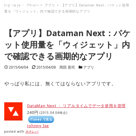
top page
iPhone
アプリ
【アプリ】Dataman Next：パケット使用
ミナトノキズナ
量を「ウィジェット」内で確認できる画期的なアプリ
【アプリ】Dataman Next：パケ
ット使用量を「ウィジェット」内
で確認できる画期的なアプリ
投稿日
2015/04/04
更新日
2015/04/08
著者
岡田 英司
カテゴリー
アプリ
やっぱり私には、無くてはならないアプリです。
DataMan Next ： リアルタイムでデータ使用を管理
240円
(2015.04.04時点)
iTunes で見る
Johnny Ixe
posted with
ポチレバ