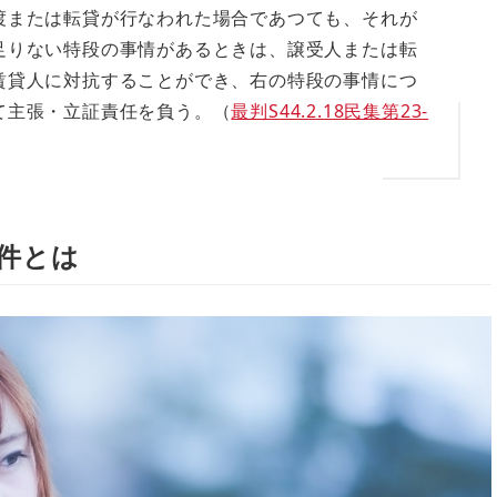
渡または転貸が行なわれた場合であつても、それが
足りない特段の事情があるときは、譲受人または転
賃貸人に対抗することができ、右の特段の事情につ
て主張・立証責任を負う。（
最判S44.2.18民集第23-
件とは