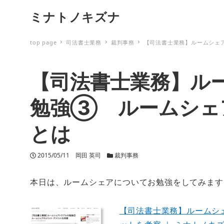
ミナトノキズナ
top page
司法書士業務
裁判事務
【司法書士業務】ルームシェ
【司法書士業務】ル
勉強③ ルームシェ
とは
投稿日
2015/05/11
著者
岡田 英司
カテゴリー
裁判事務
本日は、ルームシェアについてお勉強をしてみます
【司法書士業務】ルームシ