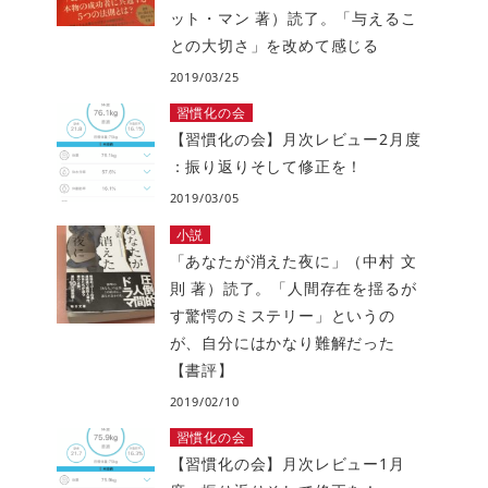
ット・マン 著）読了。「与えるこ
との大切さ」を改めて感じる
2019/03/25
習慣化の会
【習慣化の会】月次レビュー2月度
：振り返りそして修正を！
2019/03/05
小説
「あなたが消えた夜に」（中村 文
則 著）読了。「人間存在を揺るが
す驚愕のミステリー」というの
が、自分にはかなり難解だった
【書評】
2019/02/10
習慣化の会
【習慣化の会】月次レビュー1月