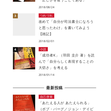
2018/08/24
つれづれ
改めて「自分が司法書士になろう
と思ったわけ」を書いてみよう
【雑記】
2018/02/01
小説
「成功者K」（羽田 圭介 著）を読
んで「自分らしく表現することの
大切さ」を考える
2018/01/14
最新投稿
自己啓発
「あたえる人が あたえられる」
（ボブ・バーグ／ジョン・デイビ