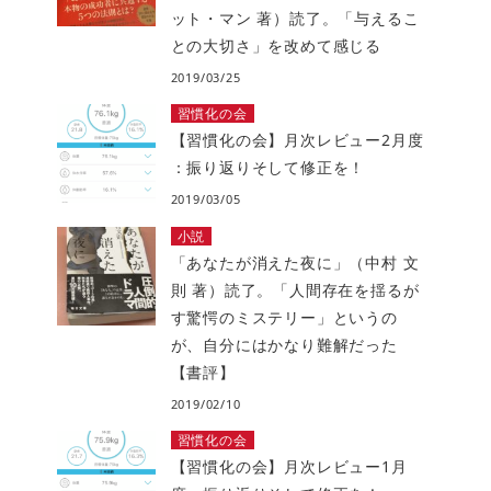
ット・マン 著）読了。「与えるこ
との大切さ」を改めて感じる
2019/03/25
習慣化の会
【習慣化の会】月次レビュー2月度
：振り返りそして修正を！
2019/03/05
小説
「あなたが消えた夜に」（中村 文
則 著）読了。「人間存在を揺るが
す驚愕のミステリー」というの
が、自分にはかなり難解だった
【書評】
2019/02/10
習慣化の会
【習慣化の会】月次レビュー1月