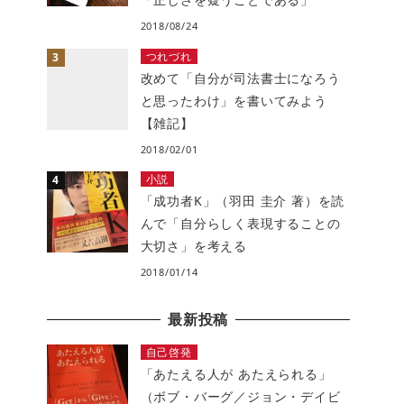
2018/08/24
つれづれ
改めて「自分が司法書士になろう
と思ったわけ」を書いてみよう
【雑記】
2018/02/01
小説
「成功者K」（羽田 圭介 著）を読
んで「自分らしく表現することの
大切さ」を考える
2018/01/14
最新投稿
自己啓発
「あたえる人が あたえられる」
（ボブ・バーグ／ジョン・デイビ