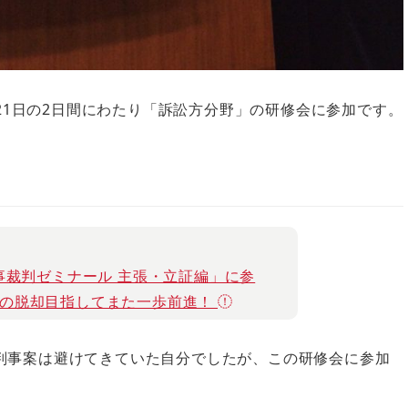
ら21日の2日間にわたり「訴訟方分野」の研修会に参加です。
事裁判ゼミナール 主張・立証編」に参
らの脱却目指してまた一歩前進！
判事案は避けてきていた自分でしたが、この研修会に参加