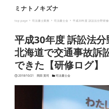
ミナトノキズナ
top page
司法書士業務
司法書士会
平成30年度 訴訟法分野
平成30年度 訴訟法
北海道で交通事故訴
できた【研修ログ】
投稿日
2018/10/21
著者
岡田 英司
カテゴリー
司法書士会