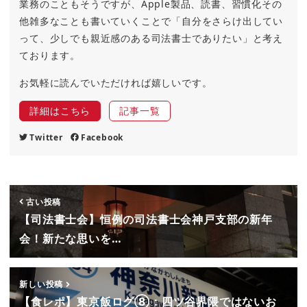
業務のこともそうですが、Apple製品、読書、習慣化その
他雑多なことも書いていくことで「自分をさらけ出してい
って、少しでも親近感のある司法書士でありたい」と考え
ております。
お気軽に読んでいただければ嬉しいです。
詳細はこちら
記事一覧
Twitter
Facebook
古い投稿
【司法書士会】恒例の司法書士会神戸支部の新年
会！新たな思いを…
新しい投稿
【食レポ】東京飯ログ⑧：四ツ谷界隈ではないお