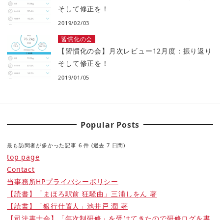
そして修正を！
2019/02/03
習慣化の会
【習慣化の会】月次レビュー12月度：振り返り
そして修正を！
2019/01/05
Popular Posts
最も訪問者が多かった記事 6 件 (過去 7 日間)
top page
Contact
当事務所HPプライバシーポリシー
【読書】「まほろ駅前 狂騒曲」三浦しをん 著
【読書】「銀行仕置人」池井戸 潤 著
【司法書士会】「年次制研修」を受けてきたので研修ログを書