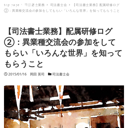
top page
司法書士業務
司法書士会
【司法書士業務】配属研修ログ
ミナトノキズナ
②：異業種交流会の参加をしてもらい「いろんな世界」を知ってもらうこと
【司法書士業務】配属研修ログ
②：異業種交流会の参加をして
もらい「いろんな世界」を知って
もらうこと
投稿日
2015/01/16
著者
岡田 英司
カテゴリー
司法書士会