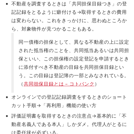
不動産を調査するときは「共同担保目録つき」の登
記記録をとるように癖付ける→取得するときの費用
は変わらない。これをきっかけに、思わぬところか
ら、対象物件が見つかることもある。
同一債権の担保として、異なる不動産の上に設定
された抵当権のことを、共同抵当あるいは共同担
保といい、この担保権の設定登記を申請するとき
に添付すべき不動産の目録を共同担保目録とい
う。この目録は登記簿の一部とみなされている。
（
共同担保目録とは – コトバンク
）
オンラインでの登記記録調査をするときのショート
カット手順
→「再利用」機能の使い方
評価証明書を取得するときの注意点
→基本的に「不
動産名義人である本人」しかダメ。代理人がとるに
は委任状が必ずいる。