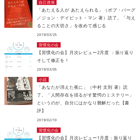
自己啓発
「あたえる人が あたえられる」（ボブ・バーグ
／ジョン・デイビット・マン 著）読了。「与え
ることの大切さ」を改めて感じる
2019/03/25
習慣化の会
【習慣化の会】月次レビュー2月度 ：振り返り
そして修正を！
2019/03/05
小説
「あなたが消えた夜に」（中村 文則 著）読
了。「人間存在を揺るがす驚愕のミステリー」
というのが、自分にはかなり難解だった【書
評】
2019/02/10
習慣化の会
【習慣化の会】月次レビュー1月度：振り返り