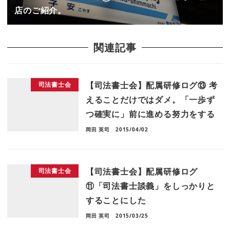
店のご紹介。
関連記事
【司法書士会】配属研修ログ⑬ 考
司法書士会
えることだけではダメ。「一歩ず
つ確実に」前に進める努力をする
岡田 英司
2015/04/02
【司法書士会】配属研修ログ
司法書士会
⑪「司法書士談義」をしっかりと
することにした
岡田 英司
2015/03/25