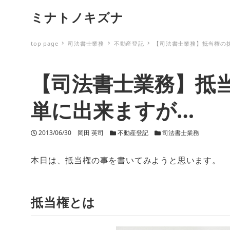
ミナトノキズナ
top page
司法書士業務
不動産登記
【司法書士業務】抵当権の
【司法書士業務】抵
単に出来ますが…
投稿日
2013/06/30
著者
岡田 英司
カテゴリー
不動産登記
カテゴリー
司法書士業務
本日は、抵当権の事を書いてみようと思います。
抵当権とは