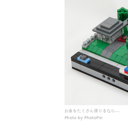
お金をたくさん借りるなら….
Photo by PhotoPin