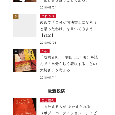
2018/08/24
つれづれ
改めて「自分が司法書士になろう
と思ったわけ」を書いてみよう
【雑記】
2018/02/01
小説
「成功者K」（羽田 圭介 著）を読
んで「自分らしく表現することの
大切さ」を考える
2018/01/14
最新投稿
自己啓発
「あたえる人が あたえられる」
（ボブ・バーグ／ジョン・デイビ