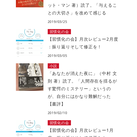
ット・マン 著）読了。「与えるこ
との大切さ」を改めて感じる
2019/03/25
習慣化の会
【習慣化の会】月次レビュー2月度
：振り返りそして修正を！
2019/03/05
小説
「あなたが消えた夜に」（中村 文
則 著）読了。「人間存在を揺るが
す驚愕のミステリー」というの
が、自分にはかなり難解だった
【書評】
2019/02/10
習慣化の会
【習慣化の会】月次レビュー1月