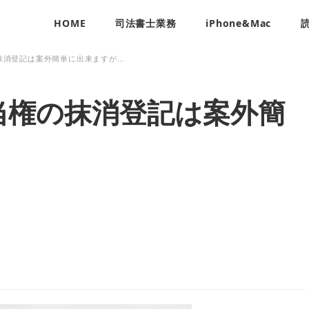
HOME
司法書士業務
iPhone&Mac
抹消登記は案外簡単に出来ますが…
当権の抹消登記は案外簡