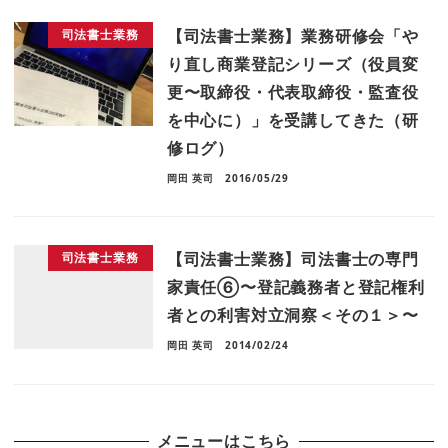
【司法書士業務】業務研修会「や
司法書士業務
り直し商業登記シリーズ（役員変
更〜取締役・代表取締役・監査役
を中心に）」を受講してきた（研
修ログ）
岡田 英司
2016/05/29
【司法書士業務】司法書士の専門
司法書士業務
家責任⑥〜登記義務者と登記権利
者との利害対立洞察＜その１＞〜
岡田 英司
2014/02/24
メニューはこちら