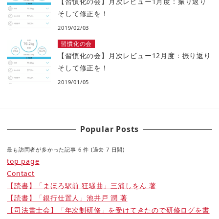
【習慣化の会】月次レビュー1月度：振り返り
そして修正を！
2019/02/03
習慣化の会
【習慣化の会】月次レビュー12月度：振り返り
そして修正を！
2019/01/05
Popular Posts
最も訪問者が多かった記事 6 件 (過去 7 日間)
top page
Contact
【読書】「まほろ駅前 狂騒曲」三浦しをん 著
【読書】「銀行仕置人」池井戸 潤 著
【司法書士会】「年次制研修」を受けてきたので研修ログを書