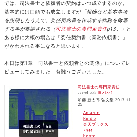
では、司法書士と依頼者の契約はいつ成立するのか。
基本的には口頭でも成立しますが
「報酬など基本事項
を説明したうえで、委任契約書を作成する執務を徹底
する事が要請される（
司法書士の専門家責任
p13）」
と
ある様に大概の場合は「委任契約書（業務依頼書）」
がかわされる事になると思います。
本日は第1章「司法書士と依頼者との関係」についてレ
ビューしてみました。有難うございました。
司法書士の専門家責任
posted with
ヨメレバ
加藤 新太郎 弘文堂 2013-11-
25
Amazon
Kindle
楽天ブックス
7net
honto