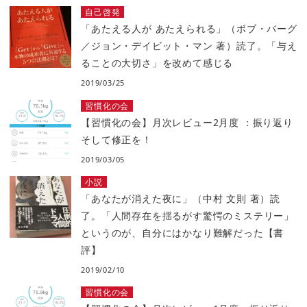
自己啓発
「あたえる人が あたえられる」（ボブ・バーグ
／ジョン・デイビット・マン 著）読了。「与え
ることの大切さ」を改めて感じる
2019/03/25
習慣化の会
【習慣化の会】月次レビュー2月度 ：振り返り
そして修正を！
2019/03/05
小説
「あなたが消えた夜に」（中村 文則 著）読
了。「人間存在を揺るがす驚愕のミステリー」
というのが、自分にはかなり難解だった【書
評】
2019/02/10
習慣化の会