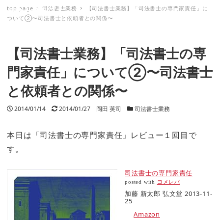
top page
司法書士業務
【司法書士業務】「司法書士の専門家責任」に
ミナトノキズナ
ついて②〜司法書士と依頼者との関係〜
【司法書士業務】「司法書士の専
門家責任」について②〜司法書士
と依頼者との関係〜
投稿日
2014/01/14
更新日
2014/01/27
著者
岡田 英司
カテゴリー
司法書士業務
本日は「司法書士の専門家責任」レビュー１回目で
す。
司法書士の専門家責任
posted with
ヨメレバ
加藤 新太郎 弘文堂 2013-11-
25
Amazon