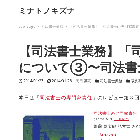
ミナトノキズナ
top page
司法書士業務
【司法書士業務】「司法書士の専門家責任
【司法書士業務】「
について③〜司法書
投稿日
2014/01/27
更新日
2014/01/28
著者
岡田 英司
カテゴリー
司法書士業務
カテゴ
裁判
本日は「
司法書士の専門家責任
」のレビュー第３回
司法書士の専門家責任
posted with
ヨメレバ
加藤 新太郎 弘文堂 2013-
Amazon