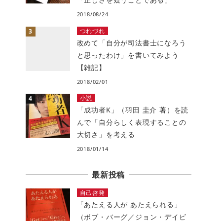
2018/08/24
つれづれ
改めて「自分が司法書士になろう
と思ったわけ」を書いてみよう
【雑記】
2018/02/01
小説
「成功者K」（羽田 圭介 著）を読
んで「自分らしく表現することの
大切さ」を考える
2018/01/14
最新投稿
自己啓発
「あたえる人が あたえられる」
（ボブ・バーグ／ジョン・デイビ