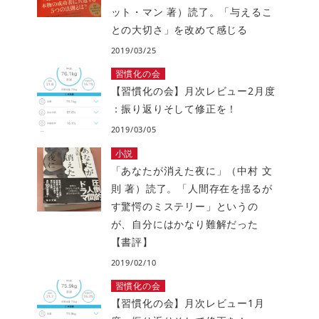
ット・マン 著）読了。「与えるこ
との大切さ」を改めて感じる
2019/03/25
習慣化の会
【習慣化の会】月次レビュー2月度
：振り返りそして修正を！
2019/03/05
小説
「あなたが消えた夜に」（中村 文
則 著）読了。「人間存在を揺るが
す驚愕のミステリー」というの
が、自分にはかなり難解だった
【書評】
2019/02/10
習慣化の会
【習慣化の会】月次レビュー1月