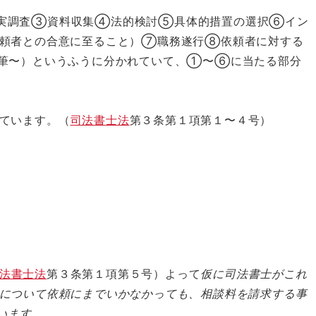
実調査③資料収集④法的検討⑤具体的措置の選択⑥イン
依頼者との合意に至ること）⑦職務遂行⑧依頼者に対する
加筆〜）というふうに分かれていて、①〜⑥に当たる部分
ています。（
司法書士法
第３条第１項第１〜４号）
法書士法
第３条第１項第５号）よって
仮に司法書士がこれ
について依頼にまでいかなかっても、相談料を請求する事
）います。