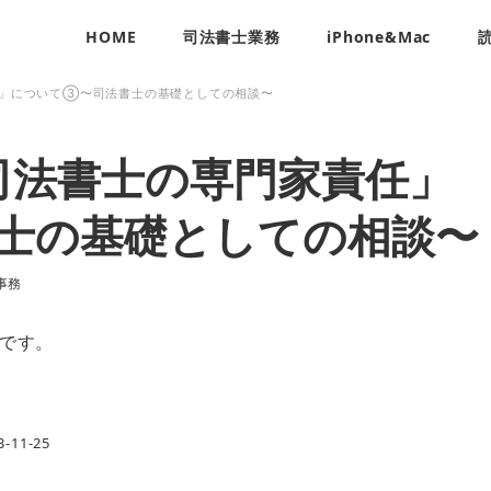
HOME
司法書士業務
iPhone&Mac
」について③〜司法書士の基礎としての相談〜
司法書士の専門家責任」
士の基礎としての相談〜
リー
事務
です。
11-25