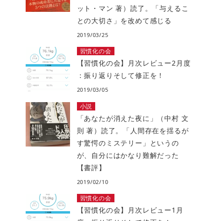
ット・マン 著）読了。「与えるこ
との大切さ」を改めて感じる
2019/03/25
習慣化の会
【習慣化の会】月次レビュー2月度
：振り返りそして修正を！
2019/03/05
小説
「あなたが消えた夜に」（中村 文
則 著）読了。「人間存在を揺るが
す驚愕のミステリー」というの
が、自分にはかなり難解だった
【書評】
2019/02/10
習慣化の会
【習慣化の会】月次レビュー1月