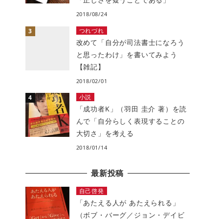
2018/08/24
つれづれ
改めて「自分が司法書士になろう
と思ったわけ」を書いてみよう
【雑記】
2018/02/01
小説
「成功者K」（羽田 圭介 著）を読
んで「自分らしく表現することの
大切さ」を考える
2018/01/14
最新投稿
自己啓発
「あたえる人が あたえられる」
（ボブ・バーグ／ジョン・デイビ