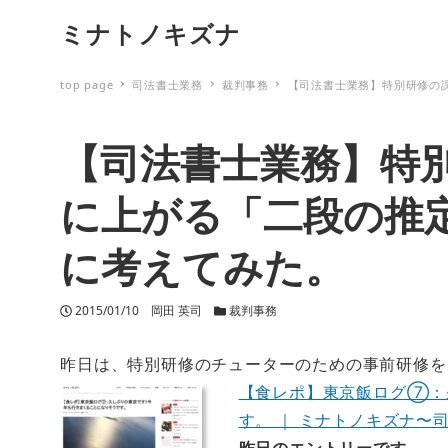
ミナトノキズナ
top page
司法書士業務
裁判事務
【司法書士業務】特別研修の
【司法書士業務】特
に上がる「二段の推
に考えてみた。
投稿日
2015/01/10
著者
岡田 英司
カテゴリー
裁判事務
昨日は、特別研修のチューターのための事前研修を
【食レポ】東京飯ログ⑦：
す。 ｜ ミナトノキズナ〜