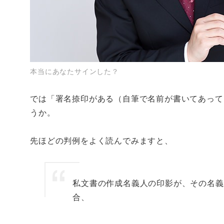
本当にあなたサインした？
では「署名捺印がある（自筆で名前が書いてあって
うか。
先ほどの判例をよく読んでみますと、
私文書の作成名義人の
印影
が、その名義
合、